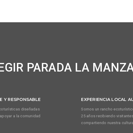
LEGIR PARADA LA MANZ
E Y RESPONSABLE
EXPERIENCIA LOCAL A
oturísticas diseñadas
Somos un rancho ecoturístic
y apoyar a la comunidad
25 años recibiendo visitante
compartiendo nuestra cultura