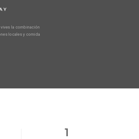
A Y
: vives la combinación
iones locales y comida
1