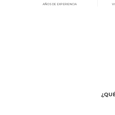
AÑOS DE EXPERIENCIA
V
¿QUÉ
G
GASTRONOMÍA TÍPICA
C