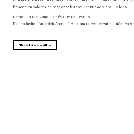
con la naturaleza, resaltar la gastronomía dominicana tradicional y
basada en valores de responsabilidad, identidad y orgullo local.
Parada La Manzana es más que un destino:
Es una invitación a vivir Samaná de manera consciente, auténtica 
NUESTRO EQUIPO