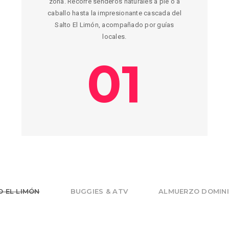
zona. Recorre senderos naturales a pie o a
caballo hasta la impresionante cascada del
Salto El Limón, acompañado por guías
locales.
01
O EL LIMÓN
BUGGIES & ATV
ALMUERZO DOMIN