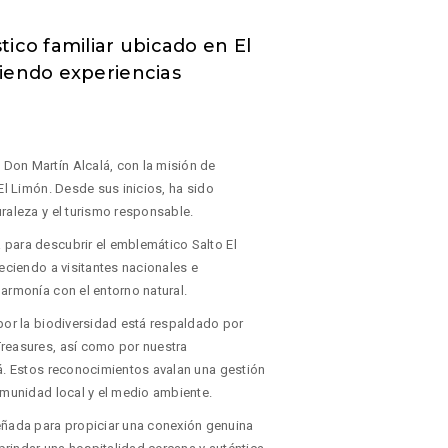
ico familiar ubicado en El
iendo experiencias
Don Martín Alcalá, con la misión de
El Limón. Desde sus inicios, ha sido
raleza y el turismo responsable.
 para descubrir el emblemático Salto El
eciendo a visitantes nacionales e
armonía con el entorno natural.
por la biodiversidad está respaldado por
Treasures, así como por nuestra
ná. Estos reconocimientos avalan una gestión
omunidad local y el medio ambiente.
ñada para propiciar una conexión genuina