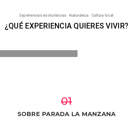
LTO EL
BALLO O
ERZO
TROS
EXPERIENCIAS
SERVICIOS
GALERIA
NU
Experiencias ecoturísticas · Naturaleza · Cultura local
BUGGIES
¿QUÉ EXPERIENCIA QUIERES VIVIR?
&
N
NANDO
ICIONAL
ATV
ENZA AQU
 EL SALTO
A
IMÓN
RALEZA
01
SOBRE PARADA LA MANZANA