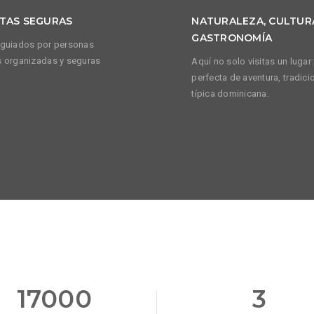
UTAS SEGURAS
NATURALEZA, CULTUR
GASTRONOMÍA
 guiados por personas
s organizadas y seguras
Aquí no solo visitas un lugar
perfecta de aventura, tradic
típica dominicana.
17000
3