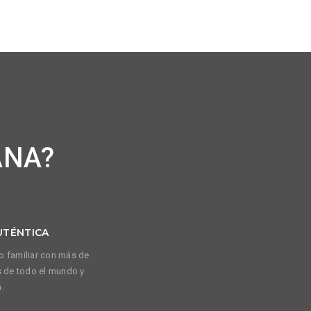
ANA?
UTÉNTICA
o familiar con más de
s de todo el mundo y
.